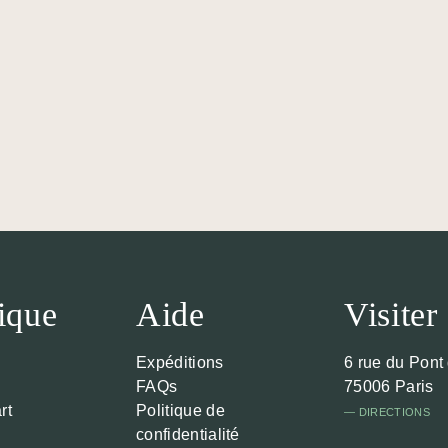
à thé De Hua Flower
ique
Aide
Visiter
Expéditions
6 rue du Pont
FAQs
75006 Paris
rt
Politique de
— DIRECTIONS
confidentialité