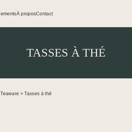
nements
À propos
Contact
TASSES À THÉ
>
Teaware
> Tasses à thé
NOUVEAUTÉS