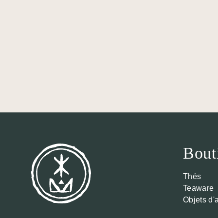
Tasse 
25,00
€
Bout
Thés
Teaware
Objets d'a