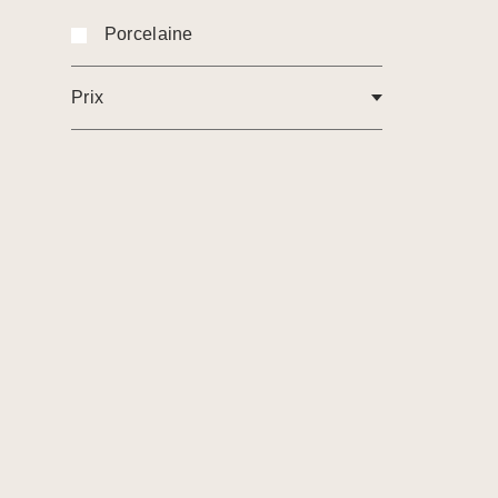
Porcelaine
Prix
Gaiwan
103,00
€