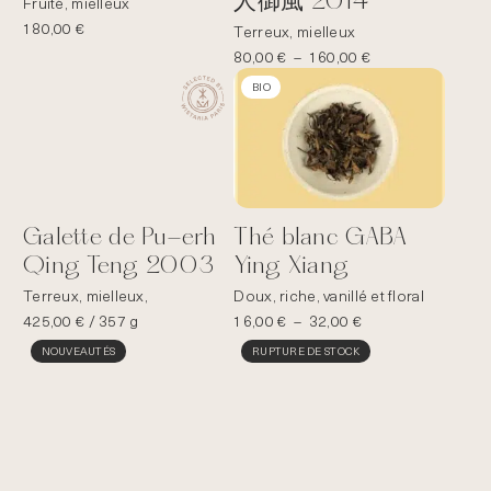
人御風 2014
Fruité, mielleux
180,00
€
Terreux, mielleux
Plage
80,00
€
–
160,00
€
de
BIO
prix :
80,00 €
à
160,00 €
Galette de Pu-erh
Thé blanc GABA
Qing Teng 2003
Ying Xiang
Terreux, mielleux,
Doux, riche, vanillé et floral
Plage
425,00
€
/ 357 g
16,00
€
–
32,00
€
de
NOUVEAUTÉS
RUPTURE DE STOCK
prix :
16,00 €
à
32,00 €