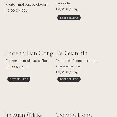
cannelle
Fruité, mielleux et élégant
19,00
€
/ 50g
42,00
€
/ 50g
BEST SELLERS
Phoenix Dan Cong
Tie Guan Yin
Expressif, mielleux et floral
Fruité, légèrement acide,
épais et sucré
22,00
€
/ 50g
16,00
€
/ 50g
BEST SELLERS
BEST SELLERS
Jin Xuan (Milky
Oolong Dong