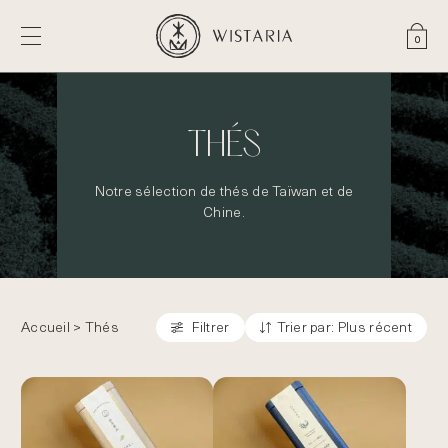
Pan
0
THÉS
Notre sélection de thés de Taïwan et de
Chine.
Accueil
> Thés
Filtrer
Trier par:
Plus récent