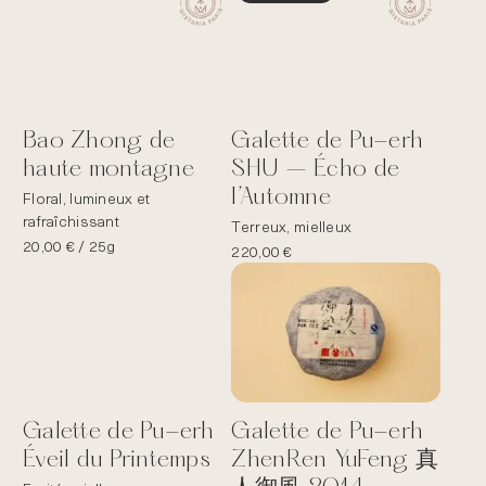
Bao Zhong de
Galette de Pu-erh
haute montagne
SHU – Écho de
l’Automne
Floral, lumineux et
rafraîchissant
Terreux, mielleux
20,00
€
/ 25g
220,00
€
Galette de Pu-erh
Galette de Pu-erh
Éveil du Printemps
ZhenRen YuFeng 真