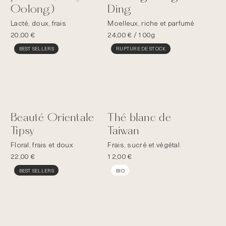
Oolong)
Ding
Lacté, doux, frais
Moelleux, riche et parfumé
20,00
€
24,00
€
/ 100g
BEST SELLERS
RUPTURE DE STOCK
Beauté Orientale
Thé blanc de
Tipsy
Taiwan
Floral, frais et doux
Frais, sucré et végétal
22,00
€
12,00
€
BEST SELLERS
BIO