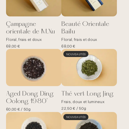
Çampagne
Beauté Orientale
orientale de M.Xu
Bailu
Floral, frais et doux
Floral, frais et doux
68,00
€
68,00
€
NOUVEAUTÉS
Aged Dong Ding
Thé vert Long Jing
Oolong 1980’
Frais, doux et lumineux
22,50
€
/ 50g
60,00
€
/ 50g
NOUVEAUTÉS