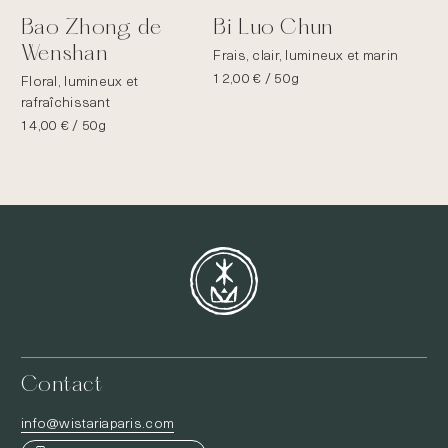
Bao Zhong de
Bi Luo Chun
Wenshan
Frais, clair, lumineux et marin
12,00
€
/ 50g
Floral, lumineux et
rafraîchissant
14,00
€
/ 50g
Contact
info@wistariaparis.com