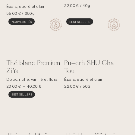
22,00
€
/ 40g
Épais, sucré et clair
55,00
€
/ 250g
NOUVEAUTÉS
BEST SELLERS
Thé blanc Premium
Pu-erh SHU Cha
ZiYa
Tou
Doux, riche, vanillé et floral
Épais, sucré et clair
Plage
20,00
€
–
40,00
€
22,00
€
/ 50g
de
BEST SELLERS
prix :
20,00 €
à
40,00 €