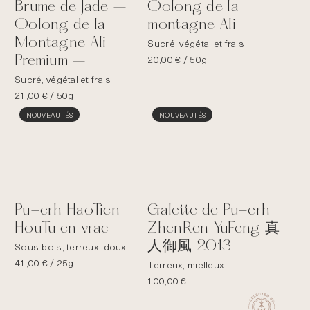
Brume de Jade –
Oolong de la
Oolong de la
montagne Ali
Montagne Ali
Sucré, végétal et frais
Premium –
20,00
€
/ 50g
Sucré, végétal et frais
21,00
€
/ 50g
NOUVEAUTÉS
NOUVEAUTÉS
Pu-erh HaoTien
Galette de Pu-erh
HouTu en vrac
ZhenRen YuFeng 真
人御風 2013
Sous-bois, terreux, doux
41,00
€
/ 25g
Terreux, mielleux
100,00
€