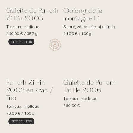
Galette de Pu-erh
Oolong de la
Zi Pin 2003
montagne Li
Terreux, mielleux
Sucré, végétal,floral et frais
330,00
€
/ 357 g
44,00
€
/ 100g
BEST SELLERS
Pu-erh Zi Pin
Galette de Pu-erh
2003 en vrac /
Tai He 2006
Tuo
Terreux, mielleux
290,00
€
Terreux, mielleux
76,00
€
/ 100g
BEST SELLERS