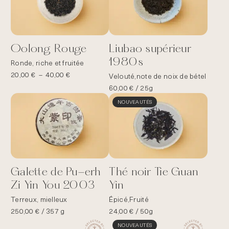
Oolong Rouge
Liubao supérieur
1980s
Ronde, riche et fruitée
Plage
20,00
€
–
40,00
€
Velouté,note de noix de bétel
de
60,00
€
/ 25g
prix :
NOUVEAUTÉS
20,00 €
à
40,00 €
Galette de Pu-erh
Thé noir Tie Guan
Zi Yin You 2003
Yin
Terreux, mielleux
Épicé,Fruité
250,00
€
/ 357 g
24,00
€
/ 50g
NOUVEAUTÉS