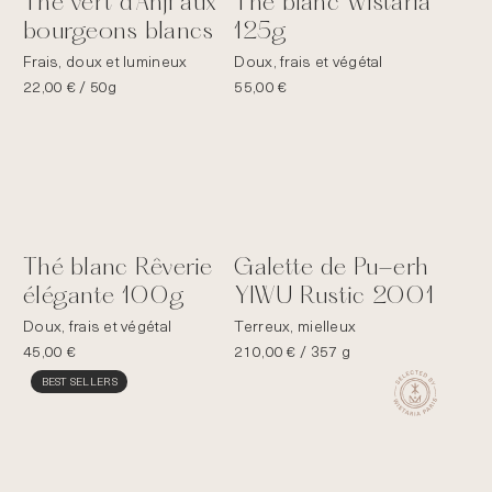
Thé vert d’Anji aux
Thé blanc Wistaria
bourgeons blancs
125g
Frais, doux et lumineux
Doux, frais et végétal
22,00
€
/ 50g
55,00
€
Thé blanc Rêverie
Galette de Pu-erh
élégante 100g
YIWU Rustic 2001
Doux, frais et végétal
Terreux, mielleux
45,00
€
210,00
€
/ 357 g
BEST SELLERS