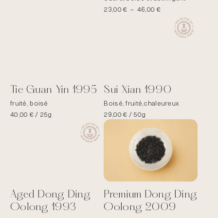
Plage
23,00
€
–
46,00
€
de
prix :
23,00 €
à
46,00 €
Tie Guan Yin 1995
Sui Xian 1990
fruité, boisé
Boisé, fruité,chaleureux
40,00
€
/ 25g
29,00
€
/ 50g
Aged Dong Ding
Premium Dong Ding
Oolong 1993
Oolong 2009