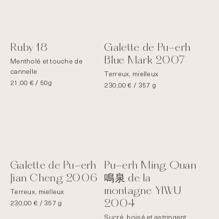
Ruby 18
Galette de Pu-erh
Blue Mark 2007
Mentholé et touche de
cannelle
Terreux, mielleux
21,00
€
/ 50g
230,00
€
/ 357 g
Galette de Pu-erh
Pu-erh Ming Quan
Jian Cheng 2006
鳴泉 de la
montagne YIWU
Terreux, mielleux
230,00
€
/ 357 g
2004
Sucré, boisé et astringent