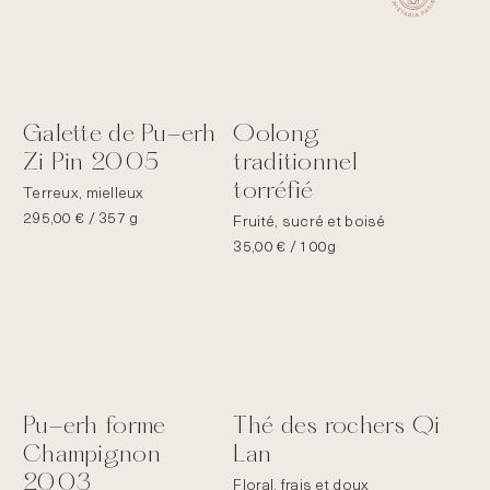
Galette de Pu-erh
Oolong
Zi Pin 2005
traditionnel
torréfié
Terreux, mielleux
295,00
€
/ 357 g
Fruité, sucré et boisé
35,00
€
/ 100g
Pu-erh forme
Thé des rochers Qi
Champignon
Lan
2003
Floral, frais et doux