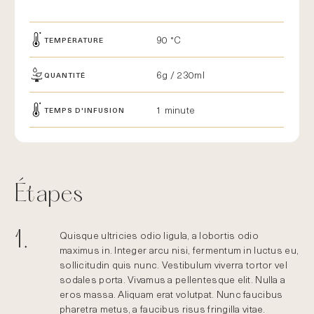
90 °C
TEMPÉRATURE
6g / 230ml
QUANTITÉ
1 minute
TEMPS D'INFUSION
Étapes
1.
Quisque ultricies odio ligula, a lobortis odio
maximus in. Integer arcu nisi, fermentum in luctus eu,
sollicitudin quis nunc. Vestibulum viverra tortor vel
sodales porta. Vivamus a pellentesque elit. Nulla a
eros massa. Aliquam erat volutpat. Nunc faucibus
pharetra metus, a faucibus risus fringilla vitae.