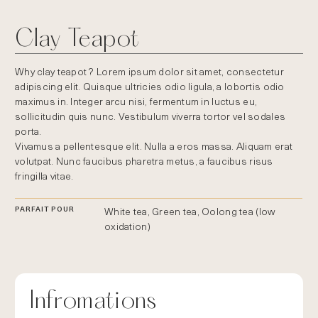
fullsc
Clay Teapot
Why clay teapot ? Lorem ipsum dolor sit amet, consectetur
adipiscing elit. Quisque ultricies odio ligula, a lobortis odio
maximus in. Integer arcu nisi, fermentum in luctus eu,
sollicitudin quis nunc. Vestibulum viverra tortor vel sodales
porta.
Vivamus a pellentesque elit. Nulla a eros massa. Aliquam erat
volutpat. Nunc faucibus pharetra metus, a faucibus risus
fringilla vitae.
PARFAIT POUR
White tea, Green tea, Oolong tea (low
oxidation)
Infromations